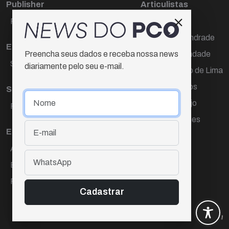
Publisher
Articulistas
Paulo Cesar de Oliveira
Décio Freire
Dr Marcos Andrade
Editora Chefe
Hamilton Trindade
Preencha seus dados e receba nossa news
Sueli Cotta
diariamente pelo seu e-mail.
Igor Carvalho de Lima
Mario Campos
Sub-editora
Renata Araújo
Raquel Ayres
Wagner Gomes
Equipe
Ana Lúcia Cortez
Eliane Hardy
Fernando Torres