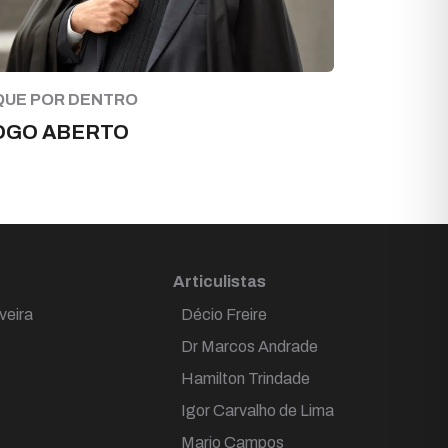
QUE POR DENTRO
OGO ABERTO
Articulistas
veira
Décio Freire
Dr Marcos Andrade
Hamilton Trindade
Igor Carvalho de Lima
Mario Campos