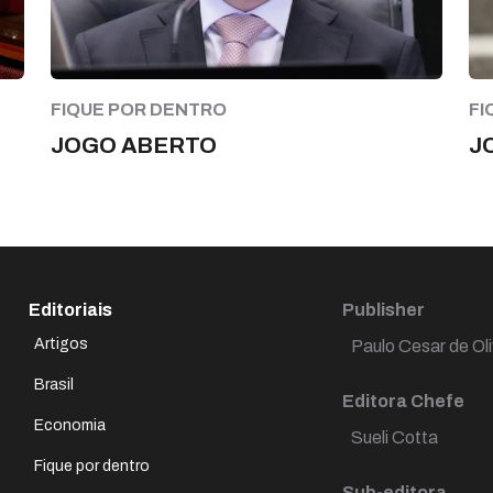
FIQUE POR DENTRO
FI
JOGO ABERTO
J
Editoriais
Publisher
Artigos
Paulo Cesar de Oli
Brasil
Editora Chefe
Economia
Sueli Cotta
Fique por dentro
Sub-editora