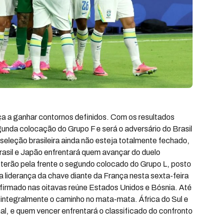
 a ganhar contornos definidos. Com os resultados
gunda colocação do Grupo F e será o adversário do Brasil
seleção brasileira ainda não esteja totalmente fechado,
Brasil e Japão enfrentará quem avançar do duelo
terão pela frente o segundo colocado do Grupo L, posto
 liderança da chave diante da França nesta sexta-feira
confirmado nas oitavas reúne Estados Unidos e Bósnia. Até
ntegralmente o caminho no mata-mata. África do Sul e
l, e quem vencer enfrentará o classificado do confronto