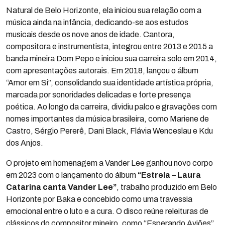
Natural de Belo Horizonte, ela iniciou sua relação com a
música ainda na infância, dedicando-se aos estudos
musicais desde os nove anos de idade. Cantora,
compositora e instrumentista, integrou entre 2013 e 2015 a
banda mineira Dom Pepo e iniciou sua carreira solo em 2014,
com apresentações autorais. Em 2018, lançou o álbum
“Amor em Si”, consolidando sua identidade artística própria,
marcada por sonoridades delicadas e forte presença
poética. Ao longo da carreira, dividiu palco e gravações com
nomes importantes da música brasileira, como Mariene de
Castro, Sérgio Pererê, Dani Black, Flávia Wenceslau e Kdu
dos Anjos.
O projeto em homenagem a Vander Lee ganhou novo corpo
em 2023 com o lançamento do álbum
“Estrela – Laura
Catarina canta Vander Lee”
, trabalho produzido em Belo
Horizonte por Baka e concebido como uma travessia
emocional entre o luto e a cura. O disco reúne releituras de
clássicos do compositor mineiro, como “Esperando Aviões”,