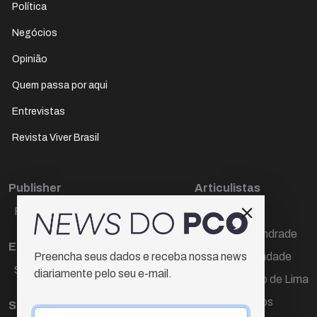
Política
Negócios
Opinião
Quem passa por aqui
Entrevistas
Revista Viver Brasil
Publisher
Articulistas
Paulo Cesar de Oliveira
Décio Freire
Dr Marcos Andrade
Editora Chefe
Hamilton Trindade
Preencha seus dados e receba nossa news
Sueli Cotta
diariamente pelo seu e-mail.
Igor Carvalho de Lima
Mario Campos
Sub-editora