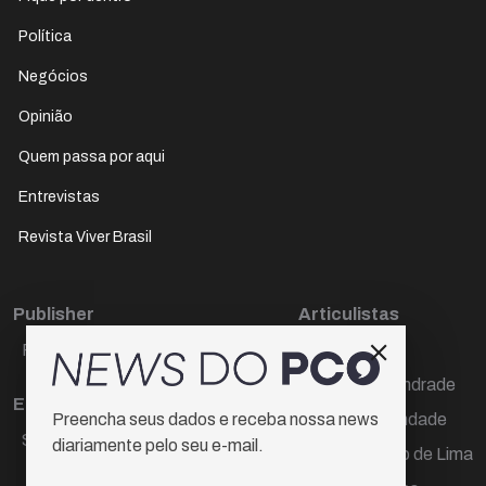
Política
Negócios
Opinião
Quem passa por aqui
Entrevistas
Revista Viver Brasil
Publisher
Articulistas
Paulo Cesar de Oliveira
Décio Freire
Dr Marcos Andrade
Editora Chefe
Hamilton Trindade
Preencha seus dados e receba nossa news
Sueli Cotta
diariamente pelo seu e-mail.
Igor Carvalho de Lima