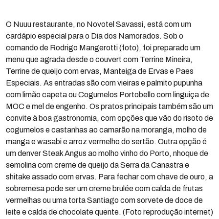
O Nuuu restaurante, no Novotel Savassi, está com um
cardápio especial para o Dia dos Namorados. Sob o
comando de Rodrigo Mangerotti (foto), foi preparado um
menu que agrada desde o couvert com Terrine Mineira,
Terrine de queijo com ervas, Manteiga de Ervas e Paes
Especiais. As entradas são com vieiras e palmito pupunha
com limão capeta ou Cogumelos Portobello com linguiça de
MOC e mel de engenho. Os pratos principais também são um
convite à boa gastronomia, com opções que vão do risoto de
cogumelos e castanhas ao camarão na moranga, molho de
manga e wasabi e arroz vermelho do sertão. Outra opção é
um denver Steak Angus ao molho vinho do Porto, nhoque de
semolina com creme de queijo da Serra da Canastra e
shitake assado com ervas. Para fechar com chave de ouro, a
sobremesa pode ser um creme brulée com calda de frutas
vermelhas ou uma torta Santiago com sorvete de doce de
leite e calda de chocolate quente. (Foto reprodução internet)