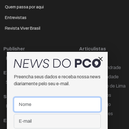
Quem passa por aqui
Entrevistas
Revista Viver Brasil
Publisher
Articulistas
Paulo Cesar de Oliveira
Décio Freire
Dr Marcos Andrade
Editora Chefe
Hamilton Trindade
Preencha seus dados e receba nossa news
Sueli Cotta
diariamente pelo seu e-mail.
Igor Carvalho de Lima
Mario Campos
Sub-editora
Renata Araújo
Raquel Ayres
Wagner Gomes
Equipe