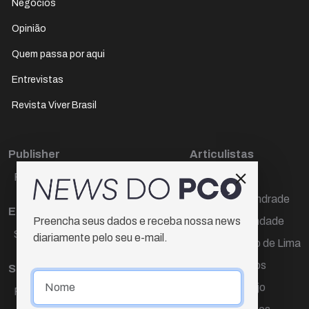
Negócios
Opinião
Quem passa por aqui
Entrevistas
Revista Viver Brasil
Publisher
Articulistas
Paulo Cesar de Oliveira
Décio Freire
Dr Marcos Andrade
Editora Chefe
Hamilton Trindade
Preencha seus dados e receba nossa news
Sueli Cotta
diariamente pelo seu e-mail.
Igor Carvalho de Lima
Mario Campos
Sub-editora
Renata Araújo
Raquel Ayres