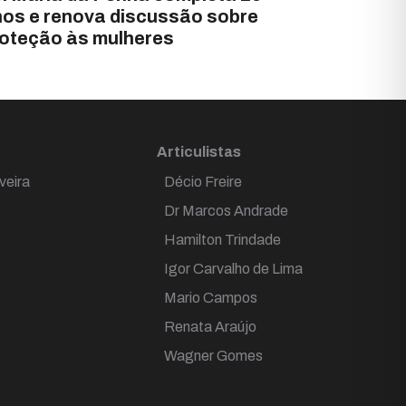
os e renova discussão sobre
oteção às mulheres
Articulistas
veira
Décio Freire
Dr Marcos Andrade
Hamilton Trindade
Igor Carvalho de Lima
Mario Campos
Renata Araújo
Wagner Gomes