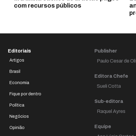
com recursos públicos
an
pr
Editoriais
Publisher
Artigos
Paulo Cesar de Oli
Brasil
Editora Chefe
Economia
Sueli Cotta
Fique por dentro
Sub-editora
Política
Raquel Ayres
Negócios
Equipe
Opinião