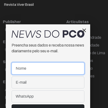
Revista Viver Brasil
Publisher
Articulistas
Paulo Cesar de Oliveira
Décio Freire
Dr Marcos Andrade
Editora Chefe
Hamilton Trindade
Preencha seus dados e receba nossa news
Sueli Cotta
diariamente pelo seu e-mail.
Igor Carvalho de Lima
Mario Campos
Sub-editora
Renata Araújo
Raquel Ayres
Wagner Gomes
Equipe
Ana Lúcia Cortez
Eliane Hardy
Fernando Torres