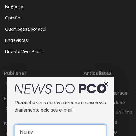
Negócios
Opinião
Quem passa por aqui
Entrevistas
Revista Viver Brasil
Publisher
Articulistas
Paulo Cesar de Oliveira
Décio Freire
Dr Marcos Andrade
Editora Chefe
Hamilton Trindade
Preencha seus dados e receba nossa news
Sueli Cotta
diariamente pelo seu e-mail.
Igor Carvalho de Lima
Mario Campos
Sub-editora
Renata Araújo
Raquel Ayres