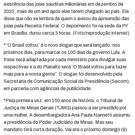
existência das joias sauditas milionárias em dezembro de
2022, mais de um ano após elas terem chegado ao país. Ele
disse que não se lembra de quem o avisou da apreensão das
joias pela Receita Federal. O depoimento foi na sede da PF
em Brasília, durou cerca 3 horas. (Foto/reprodução internet)
*”O Brasil voltou” é o novo slogan que será lançado, nos
próximos dias, para marcar os 100 dias de governo Lula. A
frase será adaptada por cada ministério para divulgar suas
respectivas e a do Planalto será “O Brasil voltou para fazer
mais para a nossa gente”. O slogan foi desenvolvido pela
Secretaria de Comunicação Social da Presidência (Secom),
em parceria com agências de publicidade.
*Pela primeira vez, em 150 anos de história, o Tribunal de
Justiça de Minas Gerais (TJMG) passou a ser presidido por
uma mulher. A desembargadora Ana Paula Nannetti assumiu
a presidência do Poder Judiciário de Minas. Mas seu
mandato terá curta duração. Vai até o próximo domingo (9).