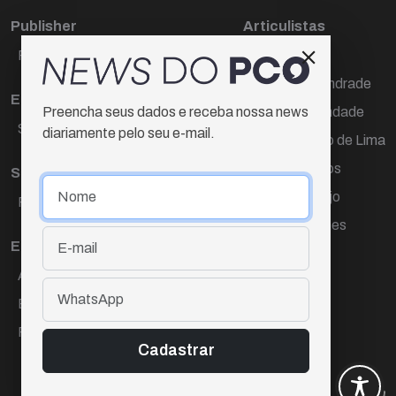
Publisher
Articulistas
Paulo Cesar de Oliveira
Décio Freire
Dr Marcos Andrade
Editora Chefe
Hamilton Trindade
Preencha seus dados e receba nossa news
Sueli Cotta
diariamente pelo seu e-mail.
Igor Carvalho de Lima
Mario Campos
Sub-editora
Renata Araújo
Raquel Ayres
Wagner Gomes
Equipe
Ana Lúcia Cortez
Eliane Hardy
Fernando Torres