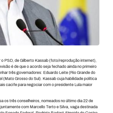
o PSD, de Gilberto Kassab (foto/reprodução internet),
isão é de que o acordo seja fechado ainda no primeiro
nhar três governadores: Eduardo Leite (Rio Grande do
l (Mato Grosso do Sul). Kassab cuja habilidade política
ais cacife para negociar com o presidente Lula maior
 os três conselheiros, nomeados no último dia 22 de
 juntamente com Marcello Terto e Silva, vaga destinada
pelo Senado Federal, Rodrigo Badaró Almeida de Castro