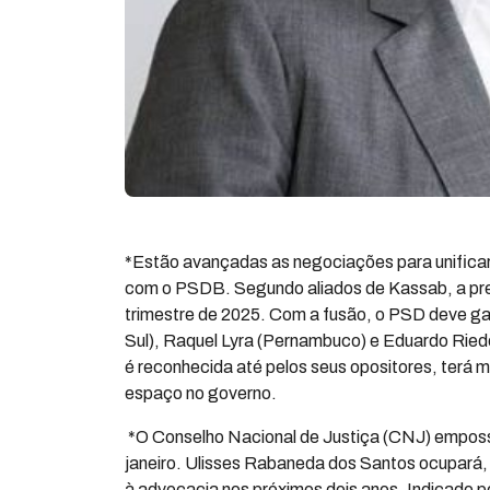
*Estão avançadas as negociações para unificar 
com o PSDB. Segundo aliados de Kassab, a prev
trimestre de 2025. Com a fusão, o PSD deve ga
Sul), Raquel Lyra (Pernambuco) e Eduardo Riede
é reconhecida até pelos seus opositores, terá m
espaço no governo.
*O Conselho Nacional de Justiça (CNJ) empossa
janeiro. Ulisses Rabaneda dos Santos ocupará,
à advocacia nos próximos dois anos. Indicado 