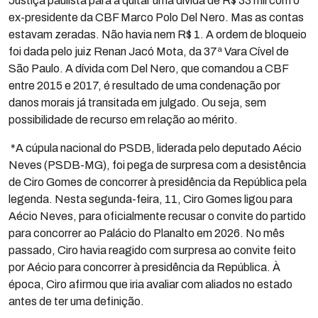
Justiça paulista para a quitar uma dívida de R$ 33 mil com o
ex-presidente da CBF Marco Polo Del Nero. Mas as contas
estavam zeradas. Não havia nem R$ 1. A ordem de bloqueio
foi dada pelo juiz Renan Jacó Mota, da 37ª Vara Cível de
São Paulo. A dívida com Del Nero, que comandou a CBF
entre 2015 e 2017, é resultado de uma condenação por
danos morais já transitada em julgado. Ou seja, sem
possibilidade de recurso em relação ao mérito.
*A cúpula nacional do PSDB, liderada pelo deputado Aécio
Neves (PSDB-MG), foi pega de surpresa com a desistência
de Ciro Gomes de concorrer à presidência da República pela
legenda. Nesta segunda-feira, 11, Ciro Gomes ligou para
Aécio Neves, para oficialmente recusar o convite do partido
para concorrer ao Palácio do Planalto em 2026. No mês
passado, Ciro havia reagido com surpresa ao convite feito
por Aécio para concorrer à presidência da República. À
época, Ciro afirmou que iria avaliar com aliados no estado
antes de ter uma definição.