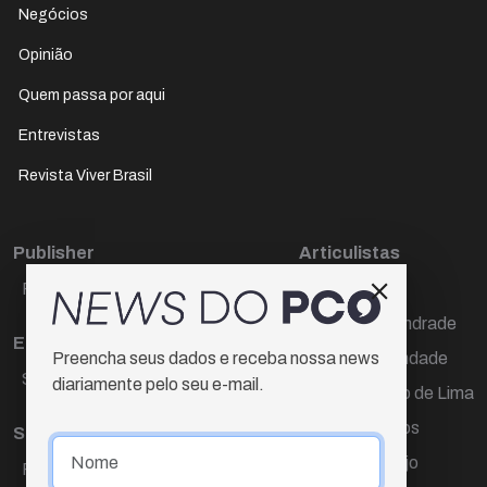
Negócios
Opinião
Quem passa por aqui
Entrevistas
Revista Viver Brasil
Publisher
Articulistas
Paulo Cesar de Oliveira
Décio Freire
Dr Marcos Andrade
Editora Chefe
Hamilton Trindade
Preencha seus dados e receba nossa news
Sueli Cotta
diariamente pelo seu e-mail.
Igor Carvalho de Lima
Mario Campos
Sub-editora
Renata Araújo
Raquel Ayres