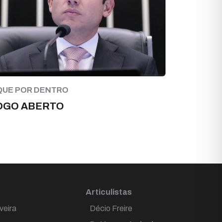
QUE POR DENTRO
OGO ABERTO
Articulistas
veira
Décio Freire