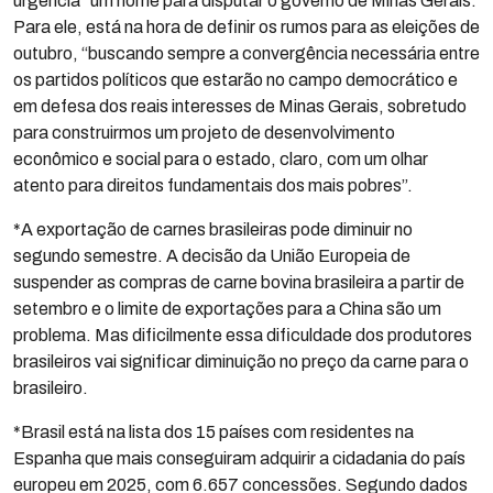
urgência” um nome para disputar o governo de Minas Gerais.
Para ele, está na hora de definir os rumos para as eleições de
outubro, “buscando sempre a convergência necessária entre
os partidos políticos que estarão no campo democrático e
em defesa dos reais interesses de Minas Gerais, sobretudo
para construirmos um projeto de desenvolvimento
econômico e social para o estado, claro, com um olhar
atento para direitos fundamentais dos mais pobres”.
*A exportação de carnes brasileiras pode diminuir no
segundo semestre. A decisão da União Europeia de
suspender as compras de carne bovina brasileira a partir de
setembro e o limite de exportações para a China são um
problema. Mas dificilmente essa dificuldade dos produtores
brasileiros vai significar diminuição no preço da carne para o
brasileiro.
*Brasil está na lista dos 15 países com residentes na
Espanha que mais conseguiram adquirir a cidadania do país
europeu em 2025, com 6.657 concessões. Segundo dados