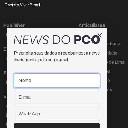
Revista Viver Brasil
Publisher
Articulistas
Paulo Cesar de Oliveira
Décio Freire
Dr Marcos Andrade
Editora Chefe
Hamilton Trindade
Preencha seus dados e receba nossa news
Sueli Cotta
diariamente pelo seu e-mail.
Igor Carvalho de Lima
Mario Campos
Sub-editora
Renata Araújo
Raquel Ayres
Wagner Gomes
Equipe
Ana Lúcia Cortez
Eliane Hardy
Fernando Torres