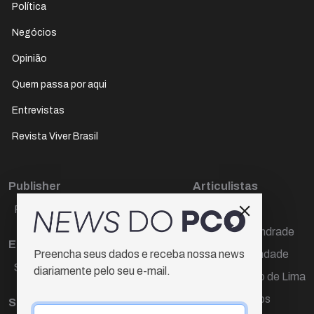
Política
Negócios
Opinião
Quem passa por aqui
Entrevistas
Revista Viver Brasil
Publisher
Articulistas
Paulo Cesar de Oliveira
Décio Freire
Dr Marcos Andrade
Editora Chefe
Hamilton Trindade
Preencha seus dados e receba nossa news
Sueli Cotta
diariamente pelo seu e-mail.
Igor Carvalho de Lima
Mario Campos
Sub-editora