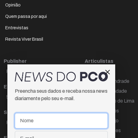
Opinião
Quem passa por aqui
Entrevistas
Revista Viver Brasil
Publisher
Articulistas
Paulo Cesar de Oliveira
Décio Freire
Dr Marcos Andrade
Editora Chefe
Hamilton Trindade
Preencha seus dados e receba nossa news
Sueli Cotta
diariamente pelo seu e-mail.
Igor Carvalho de Lima
Mario Campos
Sub-editora
Renata Araújo
Raquel Ayres
Wagner Gomes
Equipe