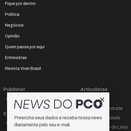
Fique por dentro
Política
Negócios
Opinião
Quem passa por aqui
Entrevistas
Revista Viver Brasil
Publisher
Articulistas
Paulo Cesar de Oliveira
Décio Freire
Dr Marcos Andrade
Editora Chefe
Hamilton Trindade
Preencha seus dados e receba nossa news
Sueli Cotta
diariamente pelo seu e-mail.
Igor Carvalho de Lima