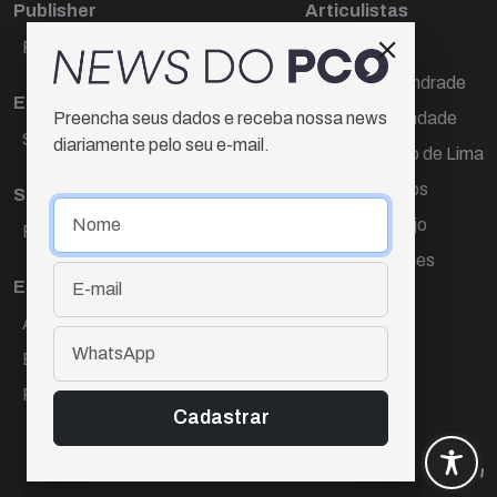
Publisher
Articulistas
Paulo Cesar de Oliveira
Décio Freire
Dr Marcos Andrade
Editora Chefe
Hamilton Trindade
Preencha seus dados e receba nossa news
Sueli Cotta
diariamente pelo seu e-mail.
Igor Carvalho de Lima
Mario Campos
Sub-editora
Renata Araújo
Raquel Ayres
Wagner Gomes
Equipe
Ana Lúcia Cortez
Eliane Hardy
Fernando Torres