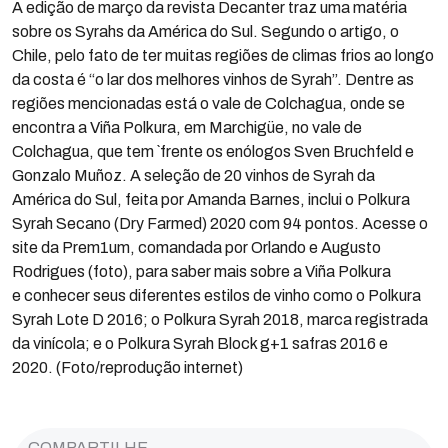
A edição de março da revista Decanter traz uma matéria
sobre os Syrahs da América do Sul. Segundo o artigo, o
Chile, pelo fato de ter muitas regiões de climas frios ao longo
da costa é “o lar dos melhores vinhos de Syrah”. Dentre as
regiões mencionadas está o vale de Colchagua, onde se
encontra a Viña Polkura, em Marchigüe, no vale de
Colchagua, que tem `frente os enólogos Sven Bruchfeld e
Gonzalo Muñoz. A seleção de 20 vinhos de Syrah da
América do Sul, feita por Amanda Barnes, inclui o Polkura
Syrah Secano (Dry Farmed) 2020 com 94 pontos. Acesse o
site da Prem1um, comandada por Orlando e Augusto
Rodrigues (foto), para saber mais sobre a Viña Polkura
e conhecer seus diferentes estilos de vinho como o Polkura
Syrah Lote D 2016; o Polkura Syrah 2018, marca registrada
da vinícola; e o Polkura Syrah Block g+1 safras 2016 e
2020. (Foto/reprodução internet)
COMPARTILHE