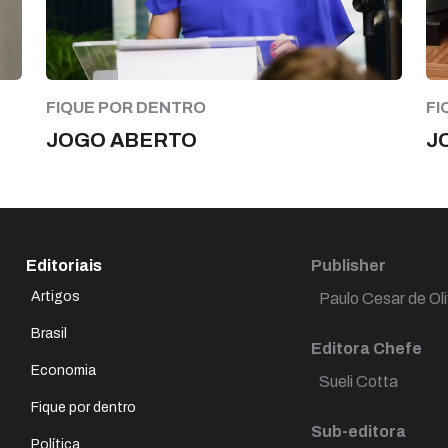
FIQUE POR DENTRO
FI
JOGO ABERTO
J
Editoriais
Publisher
Artigos
Paulo Cesar de Oli
Brasil
Editora Chefe
Economia
Sueli Cotta
Fique por dentro
Sub-editora
Política