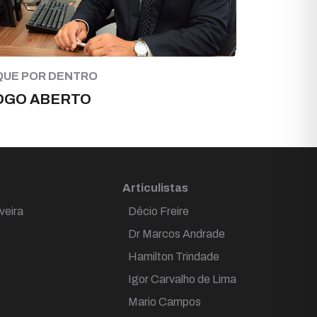
QUE POR DENTRO
OGO ABERTO
Articulistas
veira
Décio Freire
Dr Marcos Andrade
Hamilton Trindade
Igor Carvalho de Lima
Mario Campos