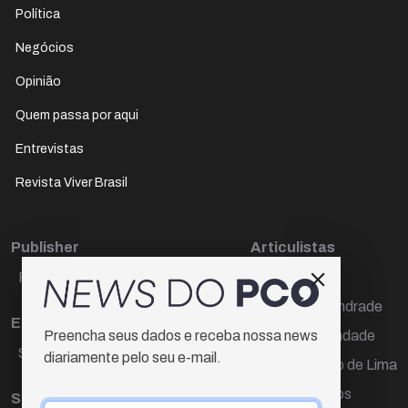
Política
Negócios
Opinião
Quem passa por aqui
Entrevistas
Revista Viver Brasil
Publisher
Articulistas
Paulo Cesar de Oliveira
Décio Freire
Dr Marcos Andrade
Editora Chefe
Hamilton Trindade
Preencha seus dados e receba nossa news
Sueli Cotta
diariamente pelo seu e-mail.
Igor Carvalho de Lima
Mario Campos
Sub-editora