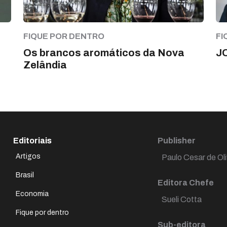
FIQUE POR DENTRO
FI
Os brancos aromáticos da Nova
J
Zelândia
Editoriais
Publisher
Artigos
Paulo Cesar de Oli
Brasil
Editora Chefe
Economia
Sueli Cotta
Fique por dentro
Sub-editora