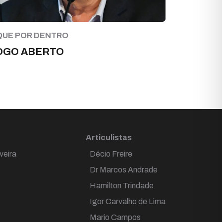
QUE POR DENTRO
OGO ABERTO
Articulistas
veira
Décio Freire
Dr Marcos Andrade
Hamilton Trindade
Igor Carvalho de Lima
Mario Campos