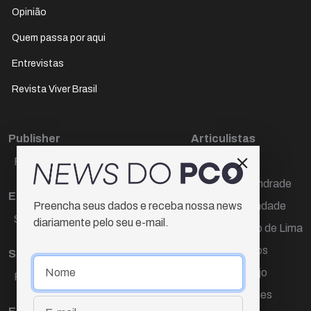
Opinião
Quem passa por aqui
Entrevistas
Revista Viver Brasil
Publisher
Articulistas
Paulo Cesar de Oliveira
Décio Freire
Dr Marcos Andrade
Editora Chefe
Hamilton Trindade
Preencha seus dados e receba nossa news
Sueli Cotta
diariamente pelo seu e-mail.
Igor Carvalho de Lima
Mario Campos
Sub-editora
Renata Araújo
Raquel Ayres
Wagner Gomes