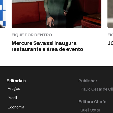
FIQUE POR DENTRO
FI
Mercure Savassi inaugura
J
restaurante e área de evento
Editoriais
Publisher
Artigos
Paulo Cesar de Oli
Brasil
Editora Chefe
Economia
Sueli Cotta