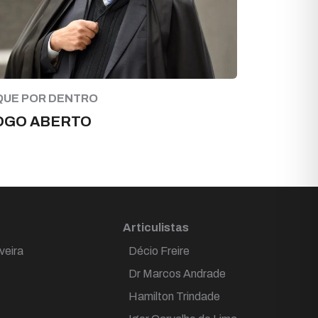
QUE POR DENTRO
OGO ABERTO
Articulistas
veira
Décio Freire
Dr Marcos Andrade
Hamilton Trindade