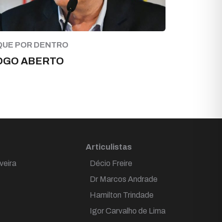
QUE POR DENTRO
OGO ABERTO
Articulistas
veira
Décio Freire
Dr Marcos Andrade
Hamilton Trindade
Igor Carvalho de Lima