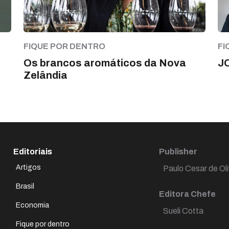
FIQUE POR DENTRO
FI
Os brancos aromáticos da Nova
J
Zelândia
Editoriais
Publisher
Artigos
Paulo Cesar de Oli
Brasil
Editora Chefe
Economia
Sueli Cotta
Fique por dentro