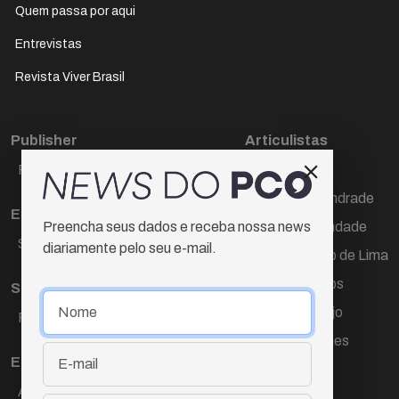
Quem passa por aqui
Entrevistas
Revista Viver Brasil
Publisher
Articulistas
Paulo Cesar de Oliveira
Décio Freire
Dr Marcos Andrade
Editora Chefe
Hamilton Trindade
Preencha seus dados e receba nossa news
Sueli Cotta
diariamente pelo seu e-mail.
Igor Carvalho de Lima
Mario Campos
Sub-editora
Renata Araújo
Raquel Ayres
Wagner Gomes
Equipe
Ana Lúcia Cortez