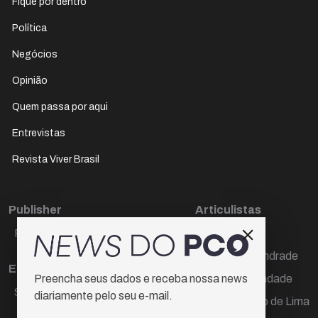
Fique por dentro
Política
Negócios
Opinião
Quem passa por aqui
Entrevistas
Revista Viver Brasil
Publisher
Articulistas
Paulo Cesar de Oliveira
Décio Freire
Dr Marcos Andrade
Editora Chefe
Hamilton Trindade
Preencha seus dados e receba nossa news
Sueli Cotta
diariamente pelo seu e-mail.
Igor Carvalho de Lima