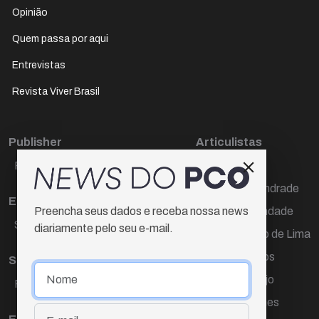
Opinião
Quem passa por aqui
Entrevistas
Revista Viver Brasil
Publisher
Articulistas
Paulo Cesar de Oliveira
Décio Freire
Dr Marcos Andrade
Editora Chefe
Hamilton Trindade
Preencha seus dados e receba nossa news
Sueli Cotta
diariamente pelo seu e-mail.
Igor Carvalho de Lima
Mario Campos
Sub-editora
Renata Araújo
Raquel Ayres
Wagner Gomes