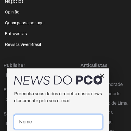
Negócios
Opinião
Quem passa por aqui
Entrevistas
Revista Viver Brasil
Publisher
Articulistas
Paulo Cesar de Oliveira
Décio Freire
Dr Marcos Andrade
Editora Chefe
Hamilton Trindade
Preencha seus dados e receba nossa news
Sueli Cotta
diariamente pelo seu e-mail.
Igor Carvalho de Lima
Mario Campos
Sub-editora
Renata Araújo
Raquel Ayres