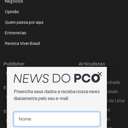
Negócios
Opinião
Quem passa por aqui
Entrevistas
Revista Viver Brasil
Publisher
Articulistas
Paulo Cesar de Oliveira
Décio Freire
Dr Marcos Andrade
Editora Chefe
Hamilton Trindade
Preencha seus dados e receba nossa news
Sueli Cotta
diariamente pelo seu e-mail.
Igor Carvalho de Lima
Mario Campos
Sub-editora
Renata Araújo
Raquel Ayres