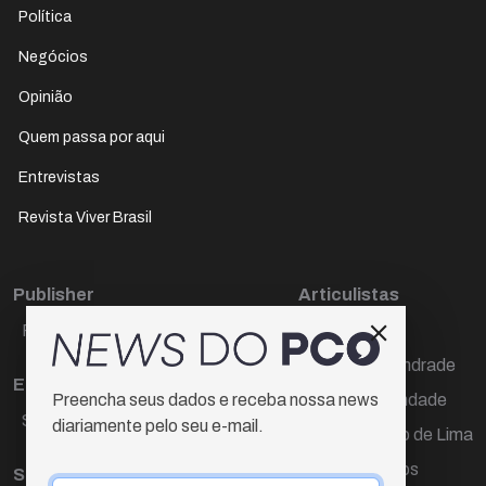
Política
Negócios
Opinião
Quem passa por aqui
Entrevistas
Revista Viver Brasil
Publisher
Articulistas
Paulo Cesar de Oliveira
Décio Freire
Dr Marcos Andrade
Editora Chefe
Hamilton Trindade
Preencha seus dados e receba nossa news
Sueli Cotta
diariamente pelo seu e-mail.
Igor Carvalho de Lima
Mario Campos
Sub-editora