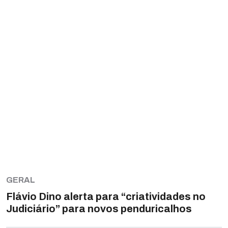
GERAL
Flávio Dino alerta para “criatividades no
Judiciário” para novos penduricalhos