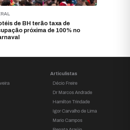
ERAL
téis de BH terão taxa de
cupação próxima de 100% no
arnaval
Articulistas
veira
Décio Freire
Dr Marcos Andrade
Hamilton Trindade
Igor Carvalho de Lima
Mario Campos
Renata Araújo