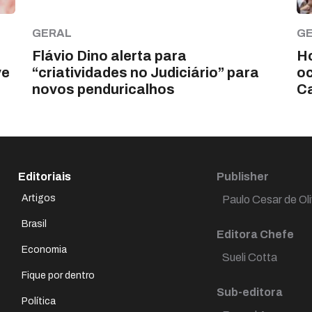
GERAL
G
Flávio Dino alerta para
Ho
ve
“criatividades no Judiciário” para
o
novos penduricalhos
C
Editoriais
Publisher
Artigos
Paulo Cesar de Oli
Brasil
Editora Chefe
Economia
Sueli Cotta
Fique por dentro
Sub-editora
Política