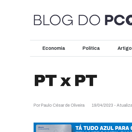
Economia
Política
Artigo
PT x PT
Por Paulo César de Oliveira
19/04/2023
- Atualiz