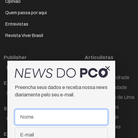
Opinião
Quem passa por aqui
Entrevistas
Revista Viver Brasil
Publisher
Articulistas
Paulo Cesar de Oliveira
Décio Freire
Dr Marcos Andrade
Editora Chefe
Hamilton Trindade
Preencha seus dados e receba nossa news
Sueli Cotta
diariamente pelo seu e-mail.
Igor Carvalho de Lima
Mario Campos
Sub-editora
Renata Araújo
Raquel Ayres
Wagner Gomes
Equipe