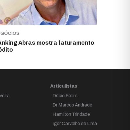
EGÓCIOS
nking Abras mostra faturamento
édito
Articulistas
veira
Décio Freire
Dr Marcos Andrade
Hamilton Trindade
Igor Carvalho de Lima