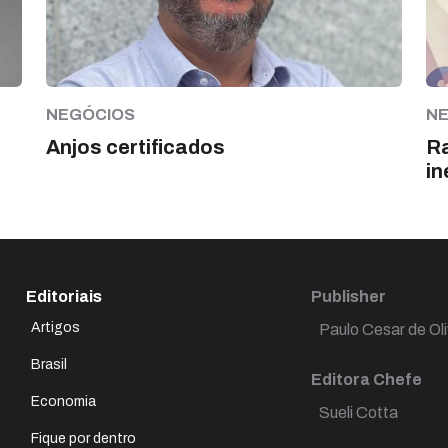
NEGÓCIOS
N
Anjos certificados
Ra
in
Editoriais
Publisher
Artigos
Paulo Cesar de Oli
Brasil
Editora Chefe
Economia
Sueli Cotta
Fique por dentro