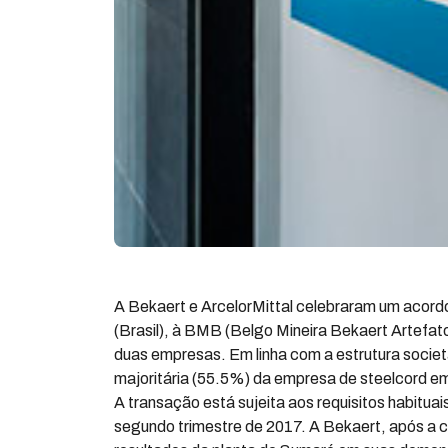
A Bekaert e ArcelorMittal celebraram um acord
(Brasil), à BMB (Belgo Mineira Bekaert Artefato
duas empresas. Em linha com a estrutura societá
majoritária (55.5%) da empresa de steelcord e
A transação está sujeita aos requisitos habitua
segundo trimestre de 2017. A Bekaert, após a c