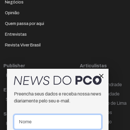
Negócios
Opinião
Quem passa por aqui
Entrevistas
Revista Viver Brasil
Publisher
Articulistas
Paulo Cesar de Oliveira
Décio Freire
Dr Marcos Andrade
Editora Chefe
Hamilton Trindade
Preencha seus dados e receba nossa news
Sueli Cotta
diariamente pelo seu e-mail.
Igor Carvalho de Lima
Mario Campos
Sub-editora
Renata Araújo
Raquel Ayres