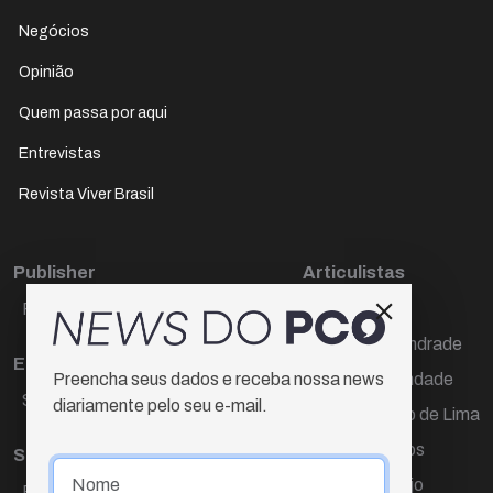
Negócios
Opinião
Quem passa por aqui
Entrevistas
Revista Viver Brasil
Publisher
Articulistas
Paulo Cesar de Oliveira
Décio Freire
Dr Marcos Andrade
Editora Chefe
Hamilton Trindade
Preencha seus dados e receba nossa news
Sueli Cotta
diariamente pelo seu e-mail.
Igor Carvalho de Lima
Mario Campos
Sub-editora
Renata Araújo
Raquel Ayres