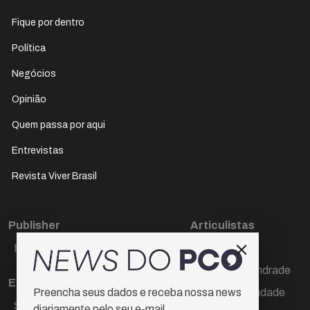
Fique por dentro
Política
Negócios
Opinião
Quem passa por aqui
Entrevistas
Revista Viver Brasil
Publisher
Articulistas
Paulo Cesar de Oliveira
Décio Freire
Dr Marcos Andrade
Editora Chefe
Hamilton Trindade
Preencha seus dados e receba nossa news
Sueli Cotta
diariamente pelo seu e-mail.