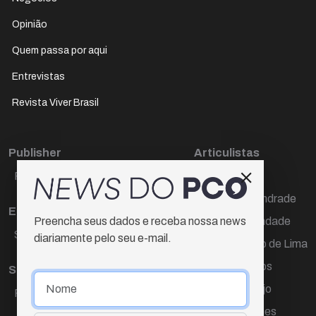
Opinião
Quem passa por aqui
Entrevistas
Revista Viver Brasil
Publisher
Articulistas
Paulo Cesar de Oliveira
Décio Freire
Dr Marcos Andrade
Editora Chefe
Hamilton Trindade
Preencha seus dados e receba nossa news
Sueli Cotta
diariamente pelo seu e-mail.
Igor Carvalho de Lima
Mario Campos
Sub-editora
Renata Araújo
Raquel Ayres
Wagner Gomes