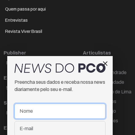
Quem passa por aqui
Entrevistas
Revista Viver Brasil
Publisher
Articulistas
Paulo Cesar de Oliveira
Décio Freire
Dr Marcos Andrade
Editora Chefe
Hamilton Trindade
Preencha seus dados e receba nossa news
Sueli Cotta
diariamente pelo seu e-mail.
Igor Carvalho de Lima
Mario Campos
Sub-editora
Renata Araújo
Raquel Ayres
Wagner Gomes
Equipe