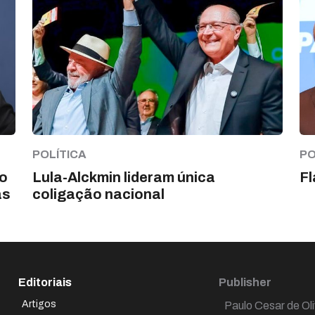
POLÍTICA
PO
ho
Lula-Alckmin lideram única
Fl
as
coligação nacional
Editoriais
Publisher
Artigos
Paulo Cesar de Oli