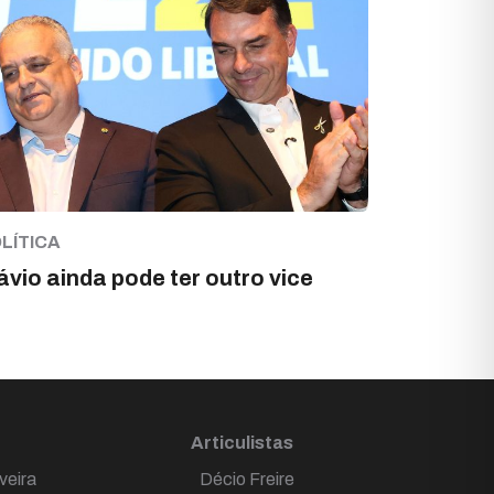
LÍTICA
ávio ainda pode ter outro vice
Articulistas
veira
Décio Freire