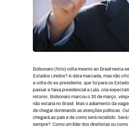
Bolsonaro (foto) volta mesmo ao Brasil nesta se
Estados Unidos? A data marcada, mas não oficia
a volta do ex-presidente, que foi para os Estado
passar a faixa presidencial a Lula, cria expectat
retorno, Bolsonaro marcou o 30 de março, vésper
não estaria no Brasil. Mas o adiamento da viage
de chegar dominando as atenções políticas. Out
chegará ao país e de como será recebido. Será 
sempre? Como um líder dos direitistas ou com