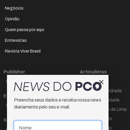
Negócios
Opinião
Quem passa por aqui
Entrevistas
Revista Viver Brasil
Publisher
Articulistas
Paulo Cesar de Oliveira
Décio Freire
Dr Marcos Andrade
Editora Chefe
Hamilton Trindade
Preencha seus dados e receba nossa news
Sueli Cotta
diariamente pelo seu e-mail.
Igor Carvalho de Lima
Mario Campos
Sub-editora
Renata Araújo
Raquel Ayres