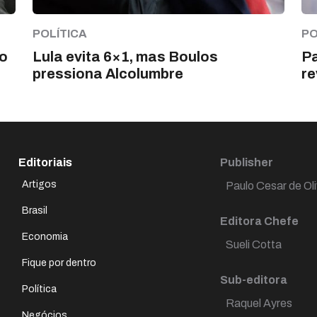
POLÍTICA
PO
ro
Lula evita 6×1, mas Boulos
Pa
pressiona Alcolumbre
re
Editoriais
Publisher
Artigos
Paulo Cesar de Oli
Brasil
Editora Chefe
Economia
Sueli Cotta
Fique por dentro
Sub-editora
Política
Raquel Ayres
Negócios