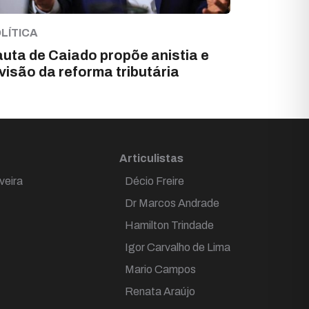
LÍTICA
uta de Caiado propõe anistia e
visão da reforma tributária
Articulistas
veira
Décio Freire
Dr Marcos Andrade
Hamilton Trindade
Igor Carvalho de Lima
Mario Campos
Renata Araújo