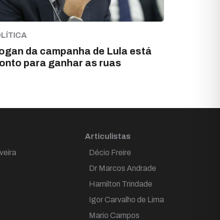
LÍTICA
ogan da campanha de Lula está
onto para ganhar as ruas
Articulistas
veira
Décio Freire
Dr Marcos Andrade
Hamilton Trindade
Igor Carvalho de Lima
Mario Campos