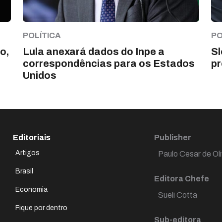
POLÍTICA
PO
o,
Lula anexará dados do Inpe a
Sl
correspondências para os Estados
pr
Unidos
Editoriais
Publisher
Artigos
Paulo Cesar de Oli
Brasil
Editora Chefe
Economia
Sueli Cotta
Fique por dentro
Sub-editora