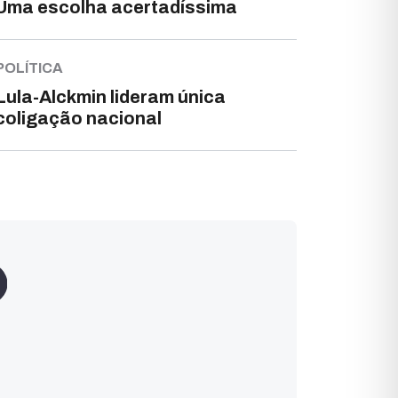
Uma escolha acertadíssima
POLÍTICA
Lula-Alckmin lideram única
coligação nacional