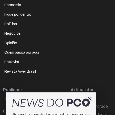
Economia
Fique por dentro
Política
Negócios
Opinião
Quem passa por aqui
Entrevistas
Revista Viver Brasil
Publisher
Articulistas
Paulo Cesar de Oliveira
Décio Freire
Dr Marcos Andrade
Editora Chefe
Hamilton Trindade
Preencha seus dados e receba nossa news