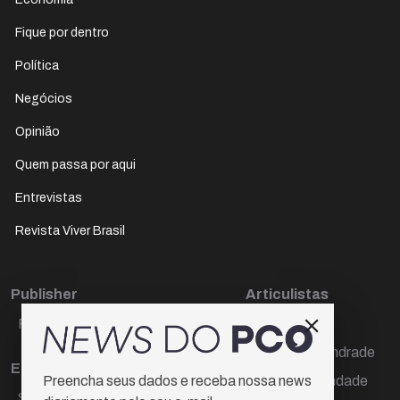
Fique por dentro
Política
Negócios
Opinião
Quem passa por aqui
Entrevistas
Revista Viver Brasil
Publisher
Articulistas
Paulo Cesar de Oliveira
Décio Freire
Dr Marcos Andrade
Editora Chefe
Hamilton Trindade
Preencha seus dados e receba nossa news
Sueli Cotta