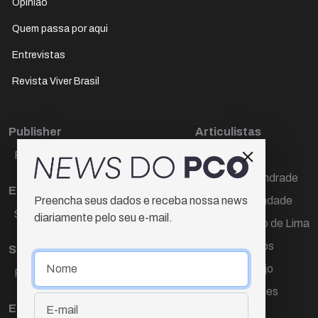
Opinião
Quem passa por aqui
Entrevistas
Revista Viver Brasil
Publisher
Articulistas
Paulo Cesar de Oliveira
Décio Freire
Dr Marcos Andrade
Editora Chefe
Hamilton Trindade
Preencha seus dados e receba nossa news
Sueli Cotta
diariamente pelo seu e-mail.
Igor Carvalho de Lima
Mario Campos
Sub-editora
Renata Araújo
Raquel Ayres
Wagner Gomes
Equipe