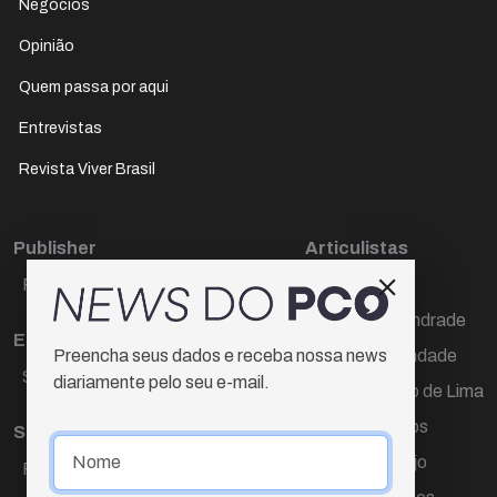
Negócios
Opinião
Quem passa por aqui
Entrevistas
Revista Viver Brasil
Publisher
Articulistas
Paulo Cesar de Oliveira
Décio Freire
Dr Marcos Andrade
Editora Chefe
Hamilton Trindade
Preencha seus dados e receba nossa news
Sueli Cotta
diariamente pelo seu e-mail.
Igor Carvalho de Lima
Mario Campos
Sub-editora
Renata Araújo
Raquel Ayres