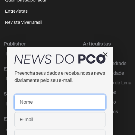
Quem passa por aqui
Entrevistas
Revista Viver Brasil
Publisher
Articulistas
Paulo Cesar de Oliveira
Décio Freire
Dr Marcos Andrade
Editora Chefe
Hamilton Trindade
Preencha seus dados e receba nossa news
Sueli Cotta
diariamente pelo seu e-mail.
Igor Carvalho de Lima
Mario Campos
Sub-editora
Renata Araújo
Raquel Ayres
Wagner Gomes
Equipe
Ana Lúcia Cortez